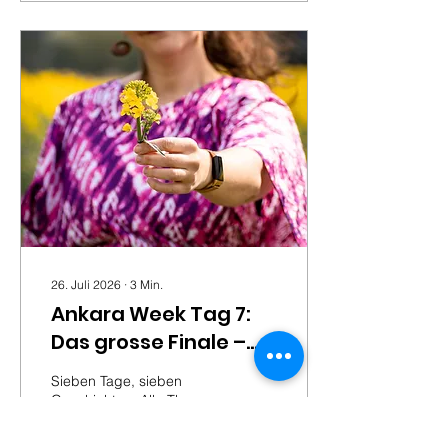
26. Juli 2026
∙
3
Min.
Ankara Week Tag 7:
Das grosse Finale –
ein Rückblick auf
Sieben Tage, sieben
unsere Woche der
Geschichten: Alle Themen
der Ankara Appreciation
Stoffe
Week im Überblick, eine