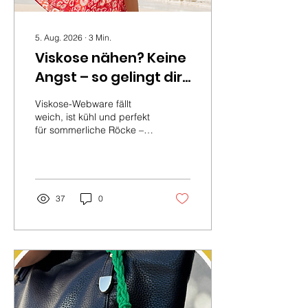
5. Aug. 2026
∙
3
Min.
Viskose nähen? Keine
Angst – so gelingt dir
leichte Webware
Viskose-Webware fällt
garantiert
weich, ist kühl und perfekt
für sommerliche Röcke –
aber viele scheuen sich
vorm Nähen. Mit den
richtigen Tipps zu
Zuschnitt, Nadel und
Stabilisieren gelingt dir
37
0
dein erster weiter Rock
garantiert.