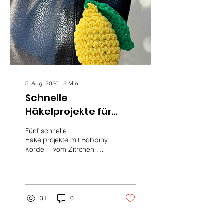
3. Aug. 2026
∙
2
Min.
Schnelle
Häkelprojekte für
einen Nachmittag: 5
Fünf schnelle
Ideen mit Bobbiny
Häkelprojekte mit Bobbiny
Kordel – vom Zitronen-
Kordel
Anhänger bis zum
Untersetzer. Mit Gratis-
Anleitungen,
Materialangaben und
Tipps.
31
0