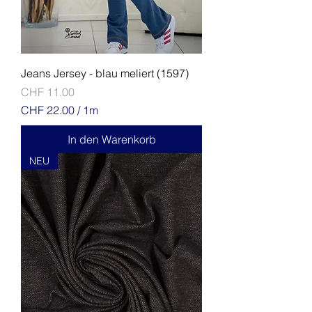
e
r
Jeans Jersey - blau meliert (1597)
Preis
CHF 11.00
CHF 22.00
/
1m
C
H
In den Warenkorb
F
NEU
2
2
.
0
0
p
r
o
1
M