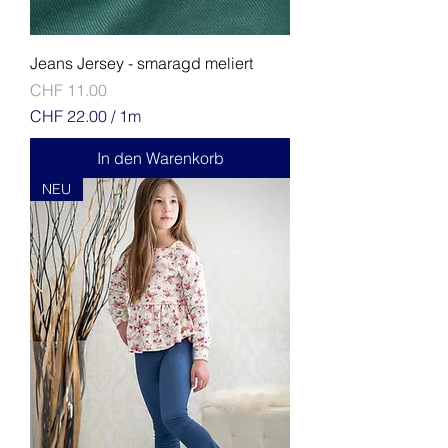
Jeans Jersey - smaragd meliert
Preis
CHF 11.00
CHF 22.00
/
1m
C
H
In den Warenkorb
F
NEU
2
2
.
0
0
p
r
o
1
M
e
t