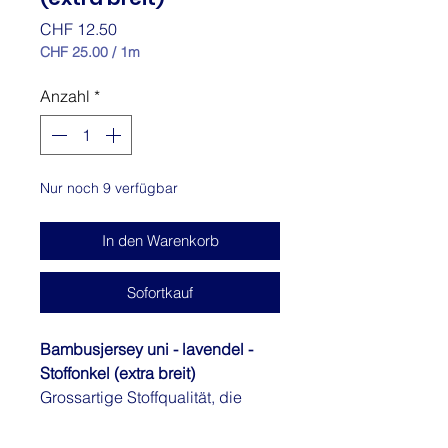
Preis
CHF 12.50
CHF 25.00
/
1m
CHF 25.00
pro
Anzahl
*
1
Meter
Nur noch 9 verfügbar
In den Warenkorb
Sofortkauf
Bambusjersey uni - lavendel -
Stoffonkel (extra breit)
Grossartige Stoffqualität, die
durch ihre Natürlichkeit
überzeugt