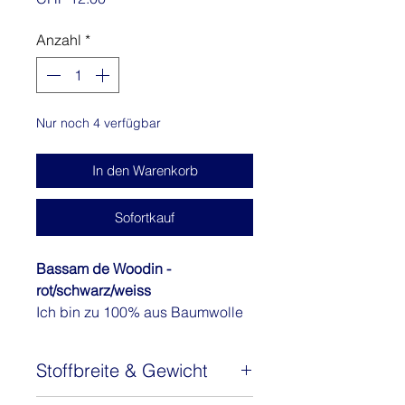
Anzahl
*
Nur noch 4 verfügbar
In den Warenkorb
Sofortkauf
Bassam de Woodin -
rot/schwarz/weiss
Ich bin zu 100% aus Baumwolle
und wurde in Ghana hergestellt.
Du kannst aus mir wundervolle
Stoffbreite & Gewicht
Kleider, Blusen, Hosen oder auch
Taschen nähen. Bitte beachte