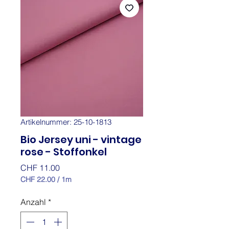
Artikelnummer: 25-10-1813
Bio Jersey uni - vintage
rose - Stoffonkel
Preis
CHF 11.00
CHF 22.00
/
1m
CHF 22.00
pro
Anzahl
*
1
Meter