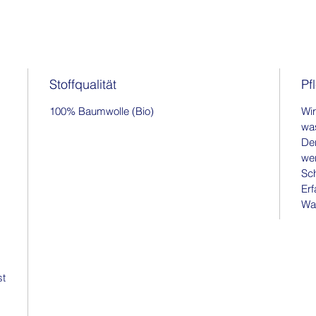
Stoffqualität
Pf
100% Baumwolle (Bio)
Wir
wa
Der
wer
Sch
Erf
Wa
st