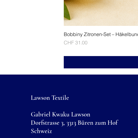
Bobbiny Zitronen-Set – Häkelbun
Preis
CHF 31.00
Lawson Textile
Gabriel Kwaku Lawson
Dorfstrasse 3, 3313 Büren zum Hof
Schweiz