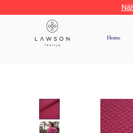
Näh
Home