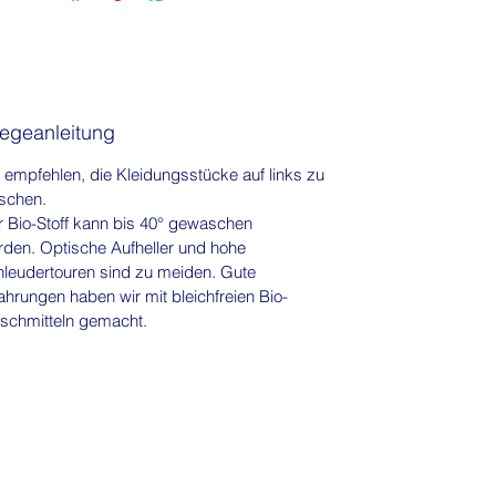
Stoff direkt auf der Haut zu tragen. Da
muss kein zusätzlich wärmendes Top
drunter getragen werden.
legeanleitung
 empfehlen, die Kleidungsstücke auf links zu
schen.
 Bio-Stoff kann bis 40° gewaschen
den. Optische Aufheller und hohe
leudertouren sind zu meiden. Gute
ahrungen haben wir mit bleichfreien Bio-
schmitteln gemacht.