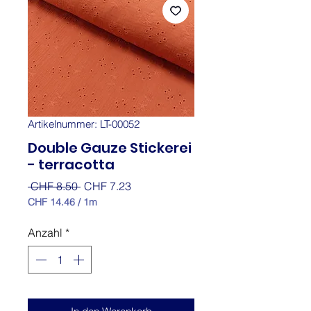
Artikelnummer: LT-00052
Double Gauze Stickerei
- terracotta
Standardpreis
Sale-
 CHF 8.50 
CHF 7.23
Preis
CHF 14.46
/
1m
CHF 14.46
pro
Anzahl
*
1
Meter