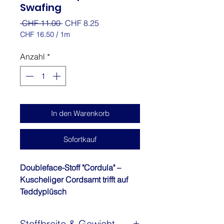
Swafing
Standardpreis
Sale-
 CHF 11.00 
CHF 8.25
Preis
CHF 16.50
/
1m
CHF 16.50
pro
Anzahl
*
1
Meter
In den Warenkorb
Sofortkauf
Doubleface-Stoff "Cordula" –
Kuscheliger Cordsamt trifft auf
Teddyplüsch
Entdecke die Vielseitigkeit von
"Cordula", unserem traumhaften
Stoffbreite & Gewicht