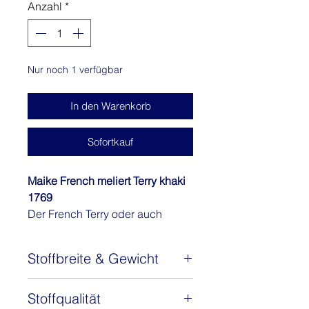
Anzahl
*
1
Meter
Nur noch 1 verfügbar
In den Warenkorb
Sofortkauf
Maike French meliert Terry khaki
1769
Der French Terry oder auch
Sommersweat genannt - Maike ist
ein absoluter Klassiker.
Stoffbreite & Gewicht
Der Stoff Maike ist ein
hochwertiger Sommersweat oder
Stoffbreite: 150 cm
auch French Terry zum TOP-
Stoffqualität
Gewicht: 240 g/m2