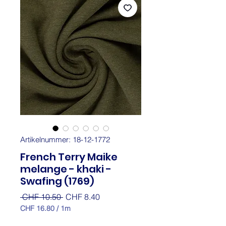
Artikelnummer: 18-12-1772
French Terry Maike
melange - khaki -
Swafing (1769)
Standardpreis
Sale-
 CHF 10.50 
CHF 8.40
Preis
CHF 16.80
/
1m
CHF 16.80
pro