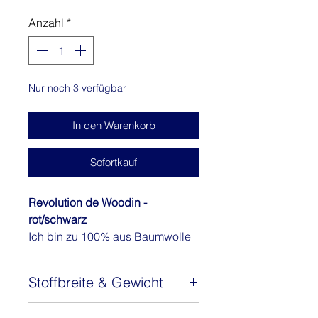
CHF 12.00
pro
Anzahl
*
1
Meter
Nur noch 3 verfügbar
In den Warenkorb
Sofortkauf
Revolution de Woodin -
rot/schwarz
Ich bin zu 100% aus Baumwolle
und wurde in Ghana hergestellt.
Du kannst aus mir wundervolle
Stoffbreite & Gewicht
Kleider, Blusen, Hosen oder auch
Taschen nähen. Bitte beachte
Stoffbreite: 121 cm