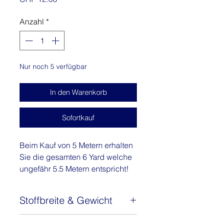
Anzahl
*
Nur noch 5 verfügbar
In den Warenkorb
Sofortkauf
Beim Kauf von 5 Metern erhalten
Sie die gesamten 6 Yard welche
ungefähr 5.5 Metern entspricht!
Das raffinierte Design erinnert an
Stoffbreite & Gewicht
den Ugly Christmas Sweater -
gestickte Herzen mit goldenen